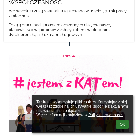
WSPÓŁCZESNOŚĆ
We wrześniu 2023 roku zainaugurowano w "Kącie" 31. rok pracy
z młodzieżą.
Trwają prace nad spisaniem obszernych dziejów naszej
placówki, we współpracy z założycielem i wieloletnim
dyrektorem Kąta, Łukaszem Ługowskim.
Ta strona wykorzystuje pliki cookies. Korzystając z niej 
wyrażasz zgodę na ich używanie, zgodnie z aktualnymi 
ustawieniami przeglądarki.

Więcej informacji znajdziesz w 
Polityce prywatności
.
OK