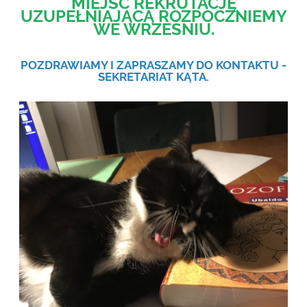
MIEJSC REKRUTACJĘ
UZUPEŁNIAJĄCĄ ROZPOCZNIEMY
WE WRZEŚNIU.
POZDRAWIAMY I ZAPRASZAMY DO KONTAKTU -
SEKRETARIAT KĄTA.