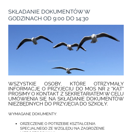
SIERPNIU
-
SKŁADANIE DOKUMENTÓW W
MATURA
24
GODZINACH OD 9:00 DO 14:30
-
GO
(DLA
ABSOLWENTÓW)
I
EGZAMINY
POPRAWKOWE
(DLA
UCZNIÓW)
:
WSZYSTKIE OSOBY, KTÓRE OTRZYMAŁY
INFORMACJĘ O PRZYJĘCIU DO MOS NR 2 "KĄT"
PROSIMY O KONTAKT Z SEKRETARIATEM W CELU
UMÓWIENIA SIĘ NA SKŁADANIE DOKUMENTÓW
NIEZBĘDNYCH DO PRZYJĘCIA DO SZKOŁY.
WYMAGANE DOKUMENTY:
ORZECZENIE O POTRZEBIE KSZTAŁCENIA
SPECJALNEGO ZE WZGLĘDU NA ZAGROŻENIE