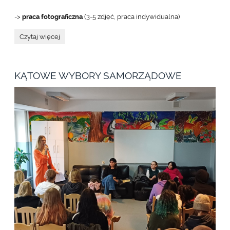
->
praca fotograficzna
(3-5 zdjęć, praca indywidualna)
Konkurs
Czytaj więcej
„Auschwitz
a
postrzeganie
współczesnego
KĄTOWE WYBORY SAMORZĄDOWE
świata”
-
zaproszenie
do
udziału: