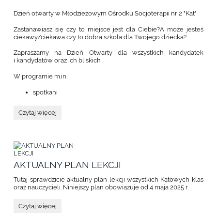
Dzień otwarty w Młodzieżowym Ośrodku Socjoterapii nr 2 "Kąt"
Zastanawiasz się czy to miejsce jest dla Ciebie?A może jesteś
ciekawy/ciekawa czy to dobra szkoła dla Twojego dziecka?
Zapraszamy na Dzień Otwarty dla wszystkich kandydatek
i kandydatów oraz ich bliskich
W programie m.in.:
spotkani
DZIEŃ
Czytaj więcej
OTWARTY
W
KĄCIE
26
MARCA
2026
AKTUALNY PLAN LEKCJI
GODZINA
16:00-
Tutaj sprawdzicie aktualny plan lekcji wszystkich Kątowych klas
18:00:
oraz nauczycieli. Niniejszy plan obowiązuje od 4 maja 2025 r.
AKTUALNY
Czytaj więcej
PLAN