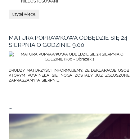
NIEDOSTOSOWANI
SKŁADANIE
Czytaj więcej
DOKUMENTÓW
W
GODZINACH
OD
MATURA POPRAWKOWA ODBĘDZIE SIĘ 24
9:00
DO
SIERPNIA O GODZINIE 9:00
14:30:
DRODZY MATURZYŚCI, INFORMUJEMY, ZE DEKLARACJE OSÓB,
KTÓRYM POWINĘŁA SIĘ NOGA ZOSTAŁY JUŻ ZGŁOSZONE.
ZAPRASZAMY W SIERPNIU.
...