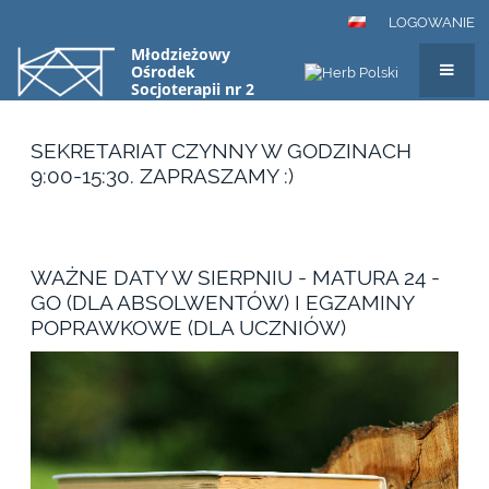
LOGOWANIE
Młodzieżowy
Ośrodek
Socjoterapii nr 2
"KĄT" w Warszawa,
ul. Zorzy 17
STARTOWNIK
SEKRETARIAT CZYNNY W GODZINACH
9:00-15:30. ZAPRASZAMY :)
WAŻNE DATY W SIERPNIU - MATURA 24 -
GO (DLA ABSOLWENTÓW) I EGZAMINY
POPRAWKOWE (DLA UCZNIÓW)