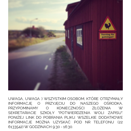
UWAGA, UWAGA :) WSZYSTKIM OSOBOM, KTÓRE OTRZYMAŁY
INFORMACJĘ O PRZYJĘCIU DO NASZEGO OŚRODKA,
PRZYPOMINAMY O KONIECZNOŚCI ZŁOŻENIA W
SEKRETARIACIE SZKOŁY "POTWIERDZENIA WOLI ZAPISU".
PONIŻEJ LINK DO POBRANIA PLIKU. WSZELKIE DODATKOWE
INFORMACJE MOŻNA UZYSKAĆ POD NR TELEFONU (22
6133542)
W GODZINACH 9:30 - 16:30.