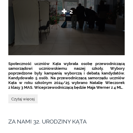
2
Społeczność uczniów Kąta wybrała osobę przewodniczącą
samorządowi uczniowskiemu naszej szkoły. Wybory
poprzedzone były kampanią wyborczą i debatą kandydatów.
Kandydowało 5 osób. Na przewodniczącą samorządu uczniów
Kąta w roku szkolnym 2024/25 wybrano Natalię Wieczorek
z klasy 3 MAS. Wiceprzewodniczącą będzie Maja Werner z 4 ML.
KĄTOWE
Czytaj więcej
WYBORY
SAMORZĄDOWE:
ZA NAMI 32. URODZINY KĄTA