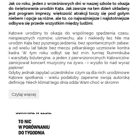
Jak co roku, jeden z wrześniowych dni w naszej szkole to okazja
do świętowania urodzin Kąta. Jak zawsze na ten dzień układany
jest program imprezy, większość atrakcji toczy się pod gołym
niebem i opcje są różne, ale to, co najważniejsze i najistotniejsze
odbywa się przede wszystkim między ludźmi.
Kątowe urodziny to okazja do wspólnego spędzenia czasu,
niespiesznych rozmów, uśmiechu, ale i niekiedy łez. NIe ma
urodzin Kąta bez pysznego jedzenia, bez spontanicznych zabaw,
a od wielu lat także bez meczu piłkarskiego uczniowie kontra
kadra. W tym roku odbył się też m.in. turniej Rummikuba
i warsztaty biżuteryjne, a jeden z pierwszorocznych Kątowiczów
zainicjował koncert muzyczny na żywo - i wyszło to nad wyraz
pięknie!
Gdyby jednak zapytać uczestników czym są dla nich urodzinowe
Kątowe spotkania - wielu podałoby zapewne swoją autorską
definicję. Niech klimat tego dnia odda Wam choć w skromn
ZA
Czytaj więcej
NAMI
32.
URODZINY
KĄTA: