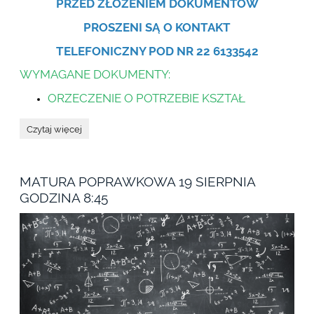
PRZED ZŁOŻENIEM
DOKUMENTÓW
PROSZENI
SĄ
O KONTAKT
T
ELEFONICZNY POD NR 22 6133542
WYMAGANE DOKUMENTY:
ORZECZENIE O POTRZEBIE KSZTAŁ
SEKRETARIAT
Czytaj więcej
W
WAKACJE
ZAPRASZA
:
MATURA POPRAWKOWA 19 SIERPNIA
GODZINA 8:45