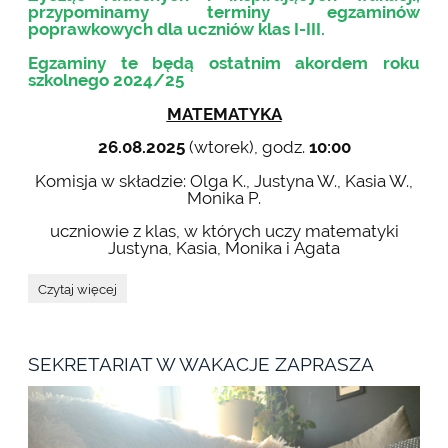
przypominamy terminy egzaminów
poprawkowych dla uczniów klas I-III.
Egzaminy te będą ostatnim akordem roku
szkolnego 2024/25
MATEMATYKA
26.08.2025
(wtorek), godz.
10:00
Komisja w składzie: Olga K., Justyna W., Kasia W.,
Monika P.
uczniowie z klas, w których uczy matematyki
Justyna, Kasia, Monika i Agata
EGZAMINY
Czytaj więcej
POPRAWKOWE
-
SIERPIEŃ
2025:
SEKRETARIAT W WAKACJE ZAPRASZA