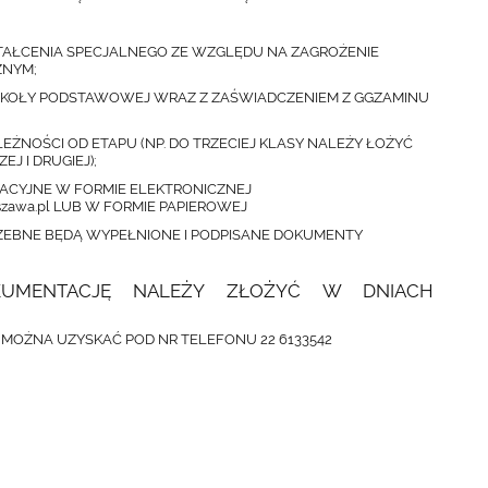
ZTAŁCENIA SPECJALNEGO ZE WZGLĘDU NA ZAGROŻENIE
ZNYM;
KOŁY PODSTAWOWEJ WRAZ Z ZAŚWIADCZENIEM Z GGZAMINU
ŻNOŚCI OD ETAPU (NP. DO TRZECIEJ KLASY NALEŻY ŁOŻYĆ
J I DRUGIEJ);
ACYJNE W FORMIE ELEKTRONICZNEJ
szawa.pl LUB W FORMIE PAPIEROWEJ
ZEBNE BĘDĄ WYPEŁNIONE I PODPISANE DOKUMENTY
KUMENTACJĘ NALEŻY ZŁOŻYĆ W DNIACH
MOŻNA UZYSKAĆ POD NR TELEFONU 22 6133542