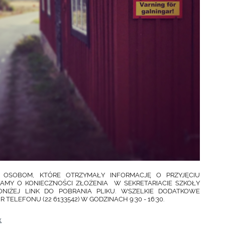
OSOBOM, KTÓRE OTRZYMAŁY INFORMACJĘ O PRZYJĘCIU
AMY O KONIECZNOŚCI ZŁOŻENIA W SEKRETARIACIE SZKOŁY
PONIŻEJ LINK DO POBRANIA PLIKU. WSZELKIE DODATKOWE
 TELEFONU (22 6133542)
W GODZINACH 9:30 - 16:30.
x