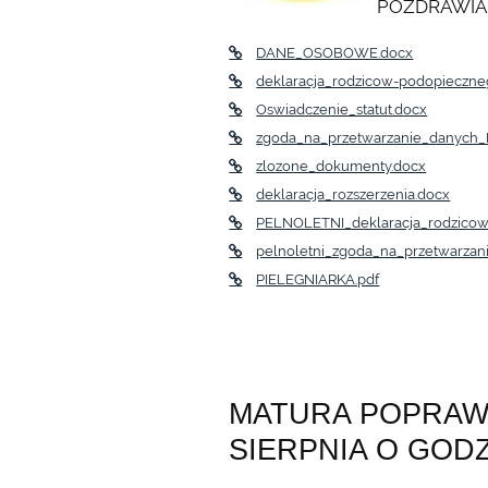
POZDRAWIA
DANE_OSOBOWE.docx
deklaracja_rodzicow-podopieczne
Oswiadczenie_statut.docx
zgoda_na_przetwarzanie_danych_
zlozone_dokumenty.docx
deklaracja_rozszerzenia.docx
PELNOLETNI_deklaracja_rodzicow
pelnoletni_zgoda_na_przetwarza
PIELEGNIARKA.pdf
MATURA POPRAWK
SIERPNIA O GODZ