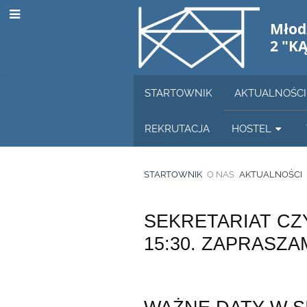
Młod
2 "KĄ
STARTOWNIK
AKTUALNOŚCI
REKRUTACJA
HOSTEL
STARTOWNIK
O NAS
AKTUALNOŚCI
AKTUALNOŚCI
SEKRETARIAT CZ
15:30. ZAPRASZAM