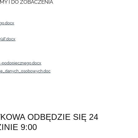
MY I DO ZOBACZENIA
go.docx
KaT.docx
-podopiecznego.docx
nie_danych_osobowych.doc
OWA ODBĘDZIE SIĘ 24
INIE 9:00