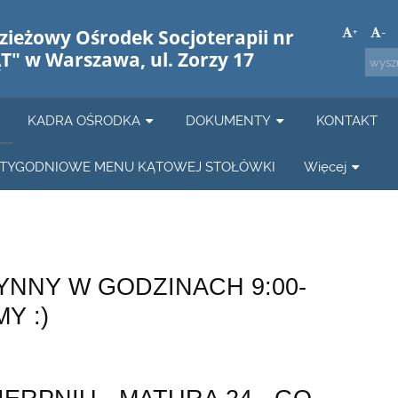
zieżowy Ośrodek Socjoterapii nr
+
-
T" w Warszawa, ul. Zorzy 17
KADRA OŚRODKA
DOKUMENTY
KONTAKT
TYGODNIOWE MENU KĄTOWEJ STOŁÓWKI
Więcej
YNNY W GODZINACH 9:00-
Y :)