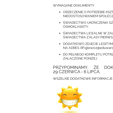
WYMAGANE DOKUMENTY:
ORZECZENIE O POTRZEBIE KS
NIEDOSTOSOWANIEM SPOŁEC
ŚWIADECTWO UKOŃCZENIA SZ
ÓSMOKLASISTY;
ŚWIADECTWA LICEALNE W ZALE
ŚWIADECTWA Z KLASY PIERWSZE
DODATKOWO ZDJĘCIE LEGITYM
NA ADRES: RFiglewicz@eduwar
DO PEŁNEGO KOMPLETU POTR
ZAŁĄCZONE PONIŻEJ
PRZYPOMINAMY, ŻE DO
29 CZERWCA - 6 LIPCA.
WSZELKIE DODATKOWE INFORMACJE 