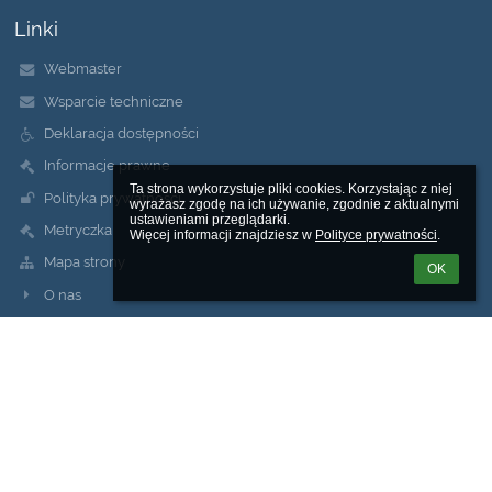
Linki
Webmaster
Wsparcie techniczne
Deklaracja dostępności
Informacje prawne
Ta strona wykorzystuje pliki cookies. Korzystając z niej 
Polityka prywatności
wyrażasz zgodę na ich używanie, zgodnie z aktualnymi 
ustawieniami przeglądarki.

Metryczka
Więcej informacji znajdziesz w 
Polityce prywatności
.
Mapa strony
OK
O nas
Kontakt
Aktualności
Kontakty
Młodzieżowy Ośrodek Socjoterapii nr 2 "KĄT" w Warszawa
mos2kat@eduwarszawa.pl